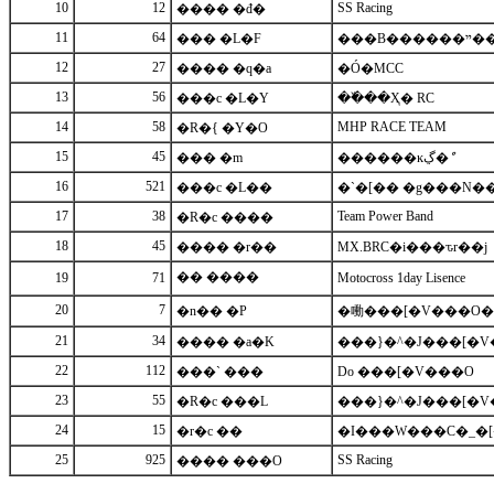
10
12
SS Racing
���� �đ�
11
64
��� �L�F
���B������
12
27
���� �q�a
�Ó�MCC
13
56
���c �L�Y
��߰��Ҳ� RC
14
58
MHP RACE TEAM
�R�{ �Y�O
15
45
��� �m
������ĸڲ�ް
16
521
���c �L��
�`�[�� �g���N�
17
38
Team Power Band
�R�c ����
18
45
���� �r��
MX.BRC�i���ԏr��j
�� ����
19
71
Motocross 1day Lisence
20
7
�n�� �P
�㗢���[�V���O�
21
34
���� �a�K
���}�^�J���[�
22
112
���` ���
Do ���[�V���O
23
55
�R�c ���L
���}�^�J���[�
24
15
�r�c ��
�I���W���C�_�[
25
925
SS Racing
���� ���O