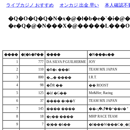
ライブカジノ おすすめ
オンカジ 出金 早い
本人確認不
�Q�O�Q�Q�N�x�@�l�b�e�`�i�@�
�e�Q�@�N���X�@�����L���O
����
�[�b�P��
����
�N���u��
1
777
DA.SILVA P.GUILHERME
JOY
2
110
TEAM MX JAPAN
�R�c ���l
3
800
I.R.T.
�ݕ� ����
4
98
�ĎR ��
�� ROOST
5
125
Me&Her; Racing
�ȕf �G��
6
37
TEAM MX JAPAN
���� �r��Y
7
145
���� ����
��ײ�ް�ڰ�ݸށ��ư�ް
8
18
MHP RACE TEAM
�y�� ����
9
7
�|�� �h��
�I���W���C�_�[