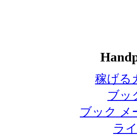
Handp
稼げる
ブッ
ブック メ
ラ