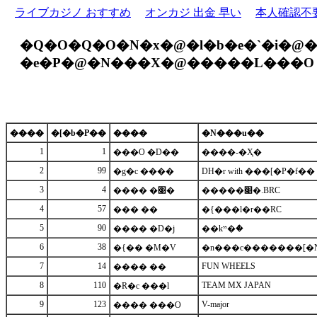
ライブカジノ おすすめ
オンカジ 出金 早い
本人確認不
�Q�O�Q�O�N�x�@�l�b�e�`�i�@�
�e�P�@�N���X�@�����L���O
����
�[�b�P��
����
�N���u��
1
1
���O �D��
����-�Ҳ�
2
99
�g�c ����
DH�r with ���[�P�f��
3
4
���� �׉�
�����׉�.BRC
4
57
��� ��
�{���l�r��RC
5
90
���� �D�j
��kײ�ް�
6
38
�{�� �M�V
�n���c�������[�
7
14
FUN WHEELS
���� ��
8
110
TEAM MX JAPAN
�R�c ���l
9
123
V-major
���� ���O