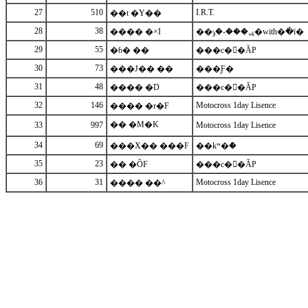
27
510
I.R.T.
��t �Y��
28
38
���� �×I
��ݷ���-�ݸ�with�߭�ï�
29
55
�ɓ� ��
���c��ٰĂP
30
73
���J�� ��
���Ƒ�
31
48
���� �D
���c��ٰĂP
32
146
Motocross 1day Lisence
���� �r�F
�� �M�K
33
997
Motocross 1day Lisence
34
69
���X�� ���F
��kײ�ް�
35
23
�� �ÕF
���c��ٰĂP
36
31
Motocross 1day Lisence
���� ��^