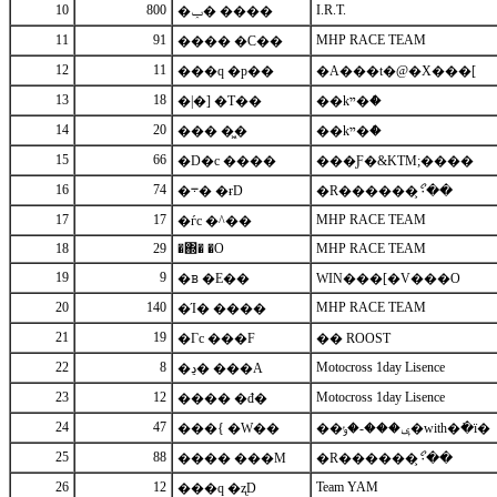
10
800
I.R.T.
�ݕ� ����
11
91
MHP RACE TEAM
���� �C��
12
11
���q �p��
�A���t�@�X���[
13
18
�|�] �T��
��kײ�ް�
14
20
��� �͖�
��kײ�ް�
15
66
�D�c ����
���Ƒ�&KTM;����
16
74
�܋� �ɍD
�R������ޯ̧۰��
17
17
MHP RACE TEAM
�ѓc �^��
18
29
�΍� �O
MHP RACE TEAM
19
9
�ᏼ �E��
WIN���[�V���O
20
140
MHP RACE TEAM
�Ί� ����
21
19
�Γc ���F
�� ROOST
22
8
Motocross 1day Lisence
�ڍ� ���A
23
12
Motocross 1day Lisence
���� �đ�
24
47
���{ �W��
��ݷ���-�ݸ�with�߭�ï�
25
88
���� ���M
�R������ޯ̧۰��
26
12
Team YAM
���q �ʐD