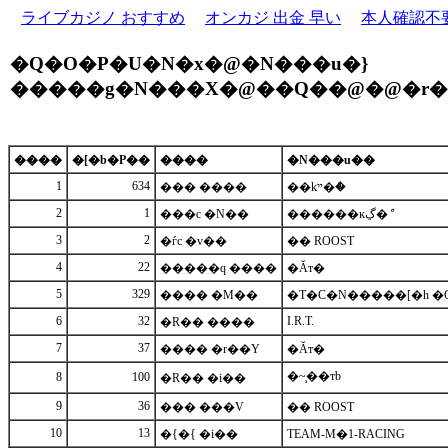
ライブカジノ おすすめ
オンカジ 出金 早い
本人確認不
�Q�O�P�U�N�x�@�N���u�}
�����g�N���X�@��Q��@�@�r�
����
�[�b�P��
����
�N���u��
1
634
��� ����
��kײ�ް�
2
1
���c �N��
������ĸڲ�ް
3
2
�ѓc �v��
�� ROOST
4
22
�����q ����
�Ăт�
5
329
���� �M��
�T�C�N�����[�h �C
6
32
I.R.T.
�R�� ����
7
37
���� �r��Y
�Ăт�
�~̧��тb
8
100
�R�� �i��
9
36
��� ���V
�� ROOST
10
13
�{�{ �i��
TEAM-M�1-RACING