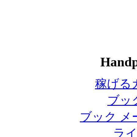
Handp
稼げる
ブッ
ブック メ
ラ