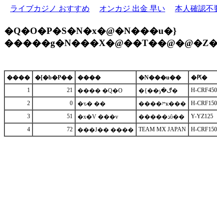
ライブカジノ おすすめ
オンカジ 出金 早い
本人確認不
�Q�O�P�S�N�x�@�N���u�}
�����g�N���X�@��T��@�@�Z�
����
�[�b�P��
����
�N���u��
�Ԗ�
1
21
H-CRF45
���� �Q�O
�{��ڰ�ݸ�
2
0
H-CRF15
�ԏ� ��
����ʲײĸ���
3
51
Y-YZ125
�x�V ���v
�����ذΰ��
4
72
TEAM MX JAPAN
H-CRF15
���J�� ����